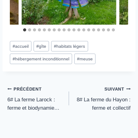
Étiquettes
#
accueil
#
gîte
#
habitats légers
de
#
hébergement inconditionnel
#
meuse
la
publication :
Navigation
PRÉCÉDENT
SUIVANT
6# La ferme Larock :
8# La ferme du Hayon :
de
ferme et biodynamie…
ferme et collectif
l’article