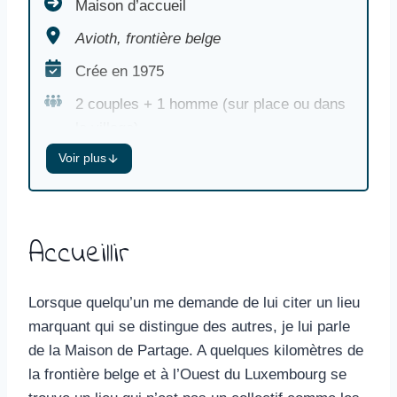
Maison d’accueil Avioth, frontière belge Crée en 1975 
Maison d’accueil
Avioth, frontière belge
Crée en 1975
2 couples + 1 homme (sur place ou dans
le village)
Voir plus
Activité : accueil de groupe, maraîchage
biologique
Terrain de 1 ha
Accueillir
Valeurs : accueil inconditionnel
Période de présence : 12 jours mi-juillet
Lorsque quelqu’un me demande de lui citer un lieu
2021
marquant qui se distingue des autres, je lui parle
Distance à vélo depuis le lieu de départ :
de la Maison de Partage. A quelques kilomètres de
76 km
la frontière belge et à l’Ouest du Luxembourg se
Type d’accueil : 4 chambres en