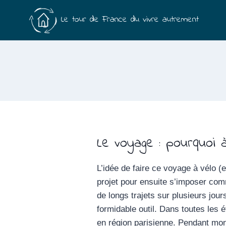
Aller
Le tour de France du vivre autrement
au
contenu
Le voyage : pourquoi à
L’idée de faire ce voyage à vélo (
projet pour ensuite s’imposer com
de longs trajets sur plusieurs jou
formidable outil. Dans toutes les
en région parisienne. Pendant mo