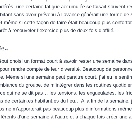
dérés, une certaine fatigue accumulée se faisait souvent ress
abitant sans avoir prévenu à l’avance générait une forme de s
Et même si cette façon de faire était beaucoup plus confortab
rêt à renouveler l’exercice plus de deux fois d’affilé.
ieu
début choisi un format court à savoir rester une semaine dans
our rendre compte de leur diversité. Beaucoup de personnes
ce. Même si une semaine peut paraitre court, j’ai eu le senti
ambiance du groupe, de m’intégrer dans les routines quotidien
r ce qui ne se dit pas… les tensions, les engueulades, les fr
s de certain.es habitant.es du lieu… A la fin de la semaine, 
ps ne m’apporterait pas beaucoup plus d’informations même 
ifférents d’une semaine à l’autre et à chaque fois créer une 