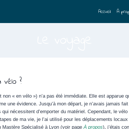
Accueil
À pro
Le voyage
 vélo ?
et non « en vélo ») n’a pas été immédiate. Elle est apparue 
me une évidence. Jusqu’à mon départ, je n’avais jamais fait 
rs qui nécessitent d’emporter du matériel. Cependant, le vélo
 étapes de ma vie, je l’ai utilisé pour les déplacements loc
n Mastère Spécialisé à Lyon (voir page
À propos
), j’étais c