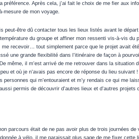
 préférence. Après cela, j’ai fait le choix de me fier aux inf
et-à-mesure de mon voyage.
is peut-être dû contacter tous les lieux listés avant le dépar
température du groupe et affiner mon ressenti vis-à-vis du pr
 me recevoir… tout simplement parce que le projet avait été
ssé une grande flexibilité dans l’itinéraire de façon à pourvo
 même, il m’est arrivé de me retrouver dans la situation d
eu et où je n’avais pas encore de réponse du lieu suivant ! D
 personnes qui m’entouraient et m’y rendais ce qui me laiss
ussi permis de découvrir d’autres lieux et d’autres projets q
on parcours était de ne pas avoir plus de trois journées de 
donnée à vélo, il me paraissait plus sage de me fixer cette 