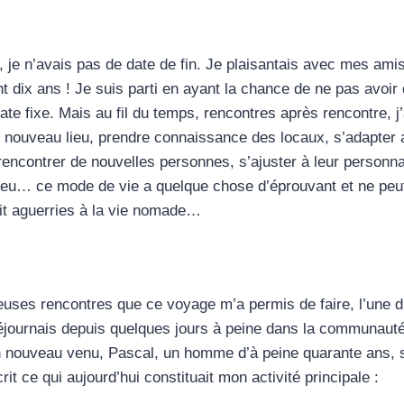
e n’avais pas de date de fin. Je plaisantais avec mes amis e
 dix ans ! Je suis parti en ayant la chance de ne pas avoir 
date fixe. Mais au fil du temps, rencontres après rencontre,
n nouveau lieu, prendre connaissance des locaux, s’adapter 
 rencontrer de nouvelles personnes, s’ajuster à leur personnal
ieu… ce mode de vie a quelque chose d’éprouvant et ne peu
ait aguerries à la vie nomade…
ses rencontres que ce voyage m’a permis de faire, l’une d’en
éjournais depuis quelques jours à peine dans la communaut
 un nouveau venu, Pascal, un homme d’à peine quarante ans, s
it ce qui aujourd’hui constituait mon activité principale :