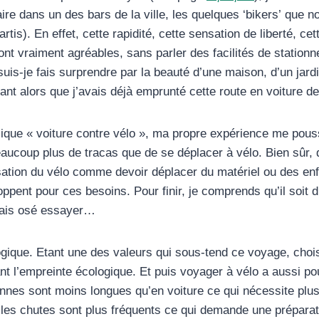
 dans un des bars de la ville, les quelques ‘bikers’ que nou
artis). En effet, cette rapidité, cette sensation de liberté, c
nt vraiment agréables, sans parler des facilités de stationne
suis-je fais surprendre par la beauté d’une maison, d’un ja
nt alors que j’avais déjà emprunté cette route en voiture de
ique « voiture contre vélo », ma propre expérience me pouss
beaucoup plus de tracas que de se déplacer à vélo. Bien sûr, 
tilisation du vélo comme devoir déplacer du matériel ou des e
pent pour ces besoins. Pour finir, je comprends qu’il soit diff
amais osé essayer…
logique. Etant une des valeurs qui sous-tend ce voyage, choisi
t l’empreinte écologique. Et puis voyager à vélo a aussi po
nnes sont moins longues qu’en voiture ce qui nécessite plus
es chutes sont plus fréquents ce qui demande une préparatio