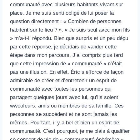
communauté avec plusieurs habitants vivant sur
Accueil : 3 wwoofeur.ses (1+ 1couple)
place. Je me suis senti obligé de lui poser la
Lieu de vie en route vers l’autonomie –
question directement : « Combien de personnes
WWOOF France
habitent sur le lieu ? ». « Je suis seul avec mon fils
» m’a-t-il répondu. Bien que surpris et un peu déçu
par cette réponse, je décidais de valider cette
étape dans mon parcours. J’ai compris plus tard
que cette impression de « communauté » n’était
pas une illusion. En effet, Éric s’efforce de façon
admirable de créer et d’entretenir un esprit de
communauté avec toutes les personnes qui
partagent quelques jours avec lui, qu’ils soient
wwoofeurs, amis ou membres de sa famille. Ces
personnes se succèdent et ne sont jamais les
mêmes. Pourtant, il y a bel et bien un esprit de
communauté. C’est pourquoi, je me plais à qualifier
ce concept de vie de « communauté éphémère ».