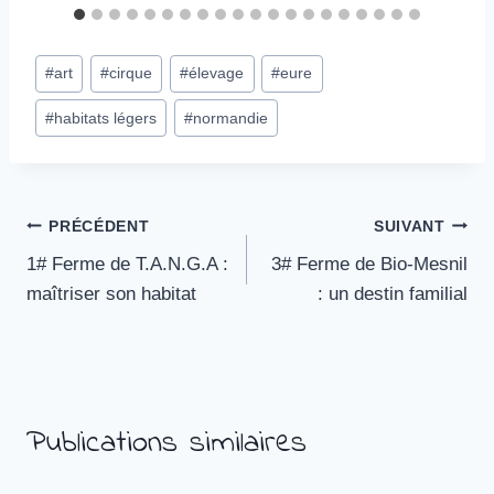
Étiquettes
#
art
#
cirque
#
élevage
#
eure
de
#
habitats légers
#
normandie
la
publication :
Navigation
PRÉCÉDENT
SUIVANT
1# Ferme de T.A.N.G.A :
3# Ferme de Bio-Mesnil
de
maîtriser son habitat
: un destin familial
l’article
Publications similaires