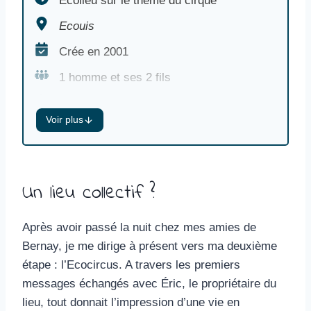
Ecolieu sur le thème du cirque
Ecouis
Crée en 2001
1 homme et ses 2 fils
Festivals de cirque, élevage,
Voir plus
petites constructions en bois, cultures
potagères
Terrain d’ 1ha
Un lieu collectif ?
Valeurs : liberté artistique, amitié,
autonomie
Après avoir passé la nuit chez mes amies de
Période de présence : 1 semaine fin mai
Bernay, je me dirige à présent vers ma deuxième
2021
étape : l’Ecocircus. A travers les premiers
Distance à vélo depuis le précédent lieu :
messages échangés avec Éric, le propriétaire du
142 km
lieu, tout donnait l’impression d’une vie en