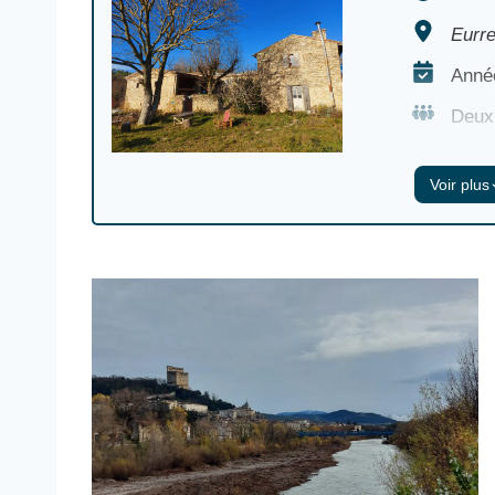
Eurre
Année
Deux
Agrof
Voir plus
PAM, 
Surfa
Valeu
trans
vivr
Pério
déce
Dista
Accue