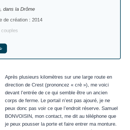
, dans la Drôme
 de création : 2014
 couples
oresterie et agriculture, formations en permaculture,
traction animale, espace de co-working
ce : 11,5 ha
rs : écologie et permaculture, lien avec la nature,
Après plusieurs kilomètres sur une large route en
mission des savoirs, éducation, expérimentation,
direction de Crest (prononcez « crè »), me voici
e ensemble
devant l’entrée de ce qui semble être un ancien
de de présence : 18 jours, fin novembre – début
corps de ferme. Le portail n’est pas ajouré, je ne
mbre 2021
peux donc pas voir ce que l’endroit réserve. Samuel
nce à vélo depuis le précédent lieu : 44 km
BONVOISIN, mon contact, me dit au téléphone que
je peux pousser la porte et faire entrer ma monture.
il : sur demande