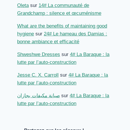
Oleta
sur
14# La communauté de
Grandchamp : silence et œcuménisme
What are the benefits of maintaining good
hygiene
sur
24# Le hameau des Damias :
bonne ambiance et efficacité
Shweshwe Dresses
sur
4# La Baraque : la
lutte par l’auto-construction
Jesse C. X. Carroll
sur
4# La Baraque : la
lutte par l’auto-construction
صيانة مكيفات بجازان
sur
4# La Baraque : la
lutte par l’auto-construction