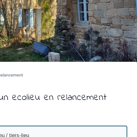
 relancement
un ecolieu en relancement
tiers-lieu Eurre, dans la Drôme Année de création : 2014 Deux
eu / tiers-lieu