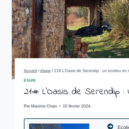
Accueil
/
étape
/
21# L’Oasis de Serendip : un ecolieu en
ÉTAPE
21# L’Oasis de Serendip : 
Par
Maxime Chaix
15 février 2024
Ecolieu / 
Ecoli