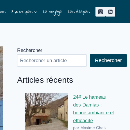
pos
3 principes
Le voyage
Les étapes
Rechercher
Rechercher
Articles récents
24# Le hameau
des Damias :
bonne ambiance et
efficacité
par Maxime Chaix