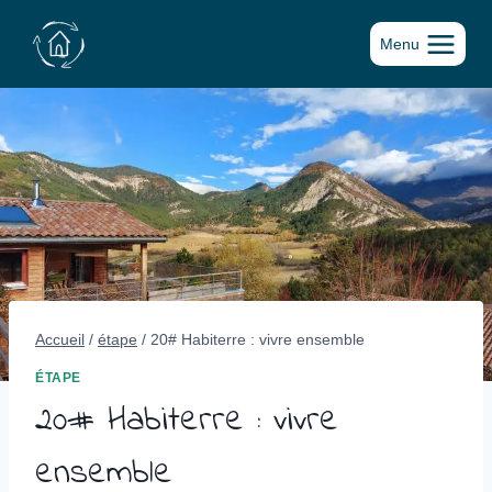
Aller
au
Menu
contenu
Accueil
/
étape
/
20# Habiterre : vivre ensemble
ÉTAPE
20# Habiterre : vivre
ensemble