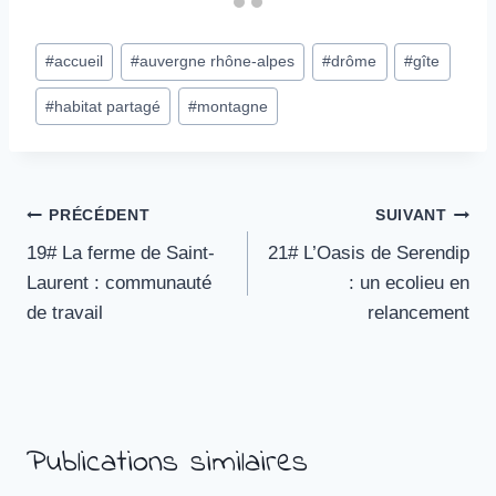
Étiquettes
#
accueil
#
auvergne rhône-alpes
#
drôme
#
gîte
de
#
habitat partagé
#
montagne
la
publication :
Navigation
PRÉCÉDENT
SUIVANT
19# La ferme de Saint-
21# L’Oasis de Serendip
de
Laurent : communauté
: un ecolieu en
l’article
de travail
relancement
Publications similaires