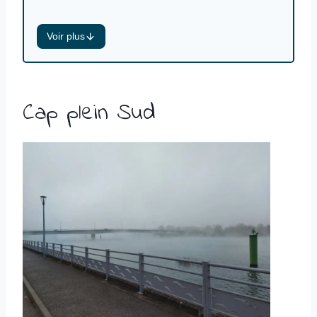
Accueil de groupes, activité potagère
Voir plus
Surface : 2,2 ha
Valeurs : vivre ensemble, mutualisation,
entraide
Cap plein Sud
Période de présence : 1 semaine mi-
novembre 2021
Distance à vélo depuis le précédent lieu :
188 km
Accueil : groupes dans le gîte,
wwoofeur.ses