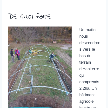
De quoi faire
Un matin,
nous
descendron
s vers le
bas du
terrain
d’Habiterre
qui
comprends
2,2ha. Un
bâtiment
agricole
jouxte un