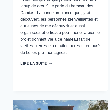
‘coup de cœur’, je parle du hameau des
Damias. La bonne ambiance que j’y ai
découvert, les personnes bienveillantes et
curieuses de me découvrir et aussi
organisées et efficace pour mener à bien le
projet donnent vie à ce hameau fait de
vieilles pierres et de tuiles ocres et entouré
de belles pré-montagnes.
24#
LIRE LA SUITE
LE
HAMEAU
DES
DAMIAS
:
BONNE
AMBIANCE
ET
EFFICACITÉ