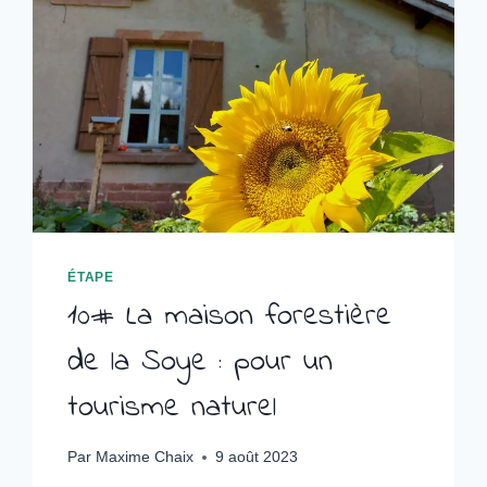
ÉCONOMIE
DU
DON
ÉTAPE
10# La maison forestière
de la Soye : pour un
tourisme naturel
Par
Maxime Chaix
9 août 2023