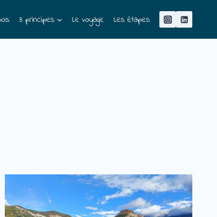
pos
3 principes
Le voyage
Les étapes