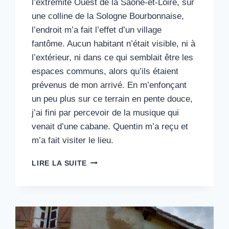
l’extrémité Ouest de la Saône-et-Loire, sur
une colline de la Sologne Bourbonnaise,
l’endroit m’a fait l’effet d’un village
fantôme. Aucun habitant n’était visible, ni à
l’extérieur, ni dans ce qui semblait être les
espaces communs, alors qu’ils étaient
prévenus de mon arrivé. En m’enfonçant
un peu plus sur ce terrain en pente douce,
j’ai fini par percevoir de la musique qui
venait d’une cabane. Quentin m’a reçu et
m’a fait visiter le lieu.
16#
LIRE LA SUITE
EOTOPIA
:
RESPECT
DU
VIVANT
ET